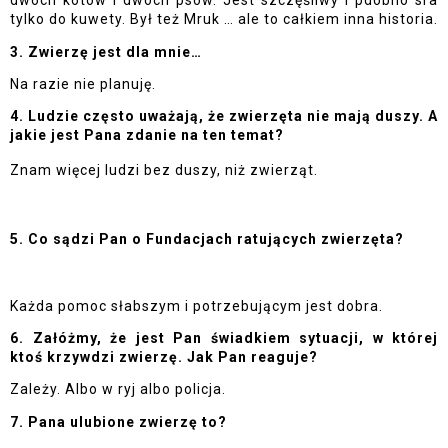
dwóch kotów i dwóch psów. Jest szczęśliwy i pdobno sra 
tylko do kuwety. Był też Mruk … ale to całkiem inna historia.
3. Zwierzę jest dla mnie…
Na razie nie planuję. 
4. Ludzie często uważają, że zwierzęta nie mają duszy. A 
jakie jest Pana zdanie na ten temat?
Znam więcej ludzi bez duszy, niż zwierząt. 
5. Co sądzi Pan o Fundacjach ratujących zwierzęta?
Każda pomoc słabszym i potrzebującym jest dobra. 
6. Załóżmy, że jest Pan świadkiem sytuacji, w której 
ktoś krzywdzi zwierzę. Jak Pan reaguje?
Zależy. Albo w ryj albo policja. 
7. Pana ulubione zwierzę to?