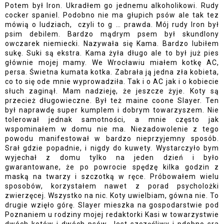
Potem był Iron. Ukradłem go jednemu alkoholikowi. Rudy 
cocker spaniel. Podobno nie ma głupich psów ale tak tez 
mówią o ludziach,  czyli to g … prawda. Mój rudy Iron był 
psim debilem. Bardzo mądrym psem był skundlony 
owczarek niemiecki. Nazywała się Kama. Bardzo lubiłem 
sukę. Suki są ekstra. Kama żyła długo ale to był już pies 
głównie mojej mamy. We Wrocławiu miałem kotkę AC, 
persa. Świetna kumata kotka. Zabrała ją jedna zła kobieta, 
co to się ode mnie wyprowadziła. Tak i o AC jak i o kobiecie 
słuch zaginął. Mam nadzieję, że jeszcze żyje. Koty są 
przecież długowieczne. Był też maine coone Slayer. Ten 
był naprawdę super kumplem i dobrym towarzyszem. Nie 
tolerował jednak samotności, a mnie często jak 
wspominałem w domu nie ma. Niezadowolenie z tego 
powodu manifestował w bardzo nieprzyjemny sposób. 
Srał gdzie popadnie, i nigdy do kuwety. Wystarczyło bym 
wyjechał z domu tylko na jeden dzień i było 
gwarantowane, że po powrocie spędzę kilka godzin z 
maską na twarzy i szczotką w ręce. Próbowałem wielu 
sposobów, korzystałem nawet z porad psycholożki 
zwierzęcej. Wszystko na nic. Koty uwielbiam, gówna nie. To 
drugie wzięło górę. Slayer mieszka na gospodarstwie pod 
Poznaniem u rodziny mojej redaktorki Kasi w towarzystwie 