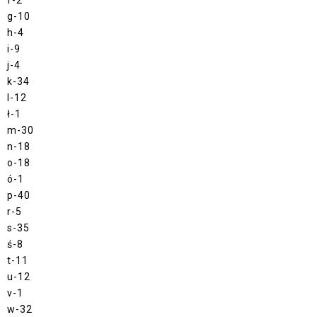
g-10
h-4
i-9
j-4
k-34
l-12
ł-1
m-30
n-18
o-18
ó-1
p-40
r-5
s-35
ś-8
t-11
u-12
v-1
w-32