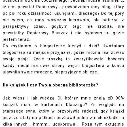
odskoczni od dnia codziennego. Jednak musze nadmienić,
iż nim powstał Papierowy… prowadziłam inny blog, który
po pół roku działalności usunęłam… dlaczego? Do tej pory
nie wiem, co mną wówczas kierowało, ale patrząc z
perspektywy czasu, gdybym tego nie zrobiła, nie
powstałby Papierowy Bluszcz i nie byłabym tu gdzie
jestem teraz.
Co myślałam o blogosferze kiedyś i dziś? Uważałam
blogosferę za miejsce przyjazne, gdzie można realizować
swoje pasje. Życie troszkę to zweryfikowało, bowiem
każdy medal ma dwie strony, więc i blogosfera w końcu
ujawniła swoje mroczne, nieprzyjazne oblicze.
Ile książek liczy Twoja obecna biblioteczka?
Jak wiesz i jak wiedzą Ci, którzy mnie znają xD 90%
książek mam w kartonach. Dlaczego? Ze względu na
starszego syna, który w przypływie radości, gdy książki
jeszcze stały na półkach pozbawił jedną z nich okładki, a
kilka innych… hmmm… udekorował… Poza tym aktualnie