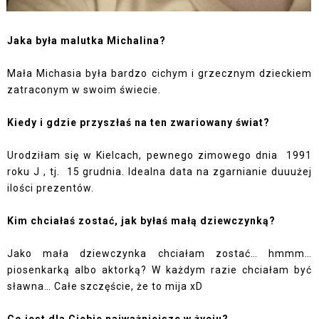
Jaka była malutka Michalina?
Mała Michasia była bardzo cichym i grzecznym dzieckiem
zatraconym w swoim świecie.
Kiedy i gdzie przyszłaś na ten zwariowany świat?
Urodziłam się w Kielcach, pewnego zimowego dnia
1991
roku
J
, tj.
15 grudnia. Idealna data na zgarnianie duuużej
ilości prezentów.
Kim chciałaś zostać, jak byłaś małą dziewczynką?
Jako mała dziewczynka chciałam zostać… hmmm…
piosenkarką albo aktorką? W każdym razie chciałam być
sławna… Całe szczęście, że to mija xD
Co jest dla Ciebie najważniejsze w życiu?