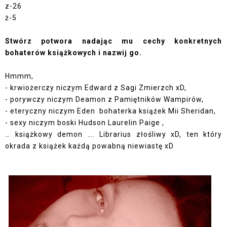
z-26
ż-5
Stwórz potwora nadając mu cechy konkretnych
bohaterów książkowych i nazwij go.
Hmmm,
- krwiożerczy niczym Edward z Sagi Zmierzch xD,
- porywczy niczym Deamon z Pamiętników Wampirów,
- eteryczny niczym Eden
bohaterka książek Mii Sheridan,
- sexy niczym boski Hudson Laurelin Paige ,
… książkowy demon …. Librarius złośliwy xD, ten który
okrada z książek każdą powabną niewiastę xD