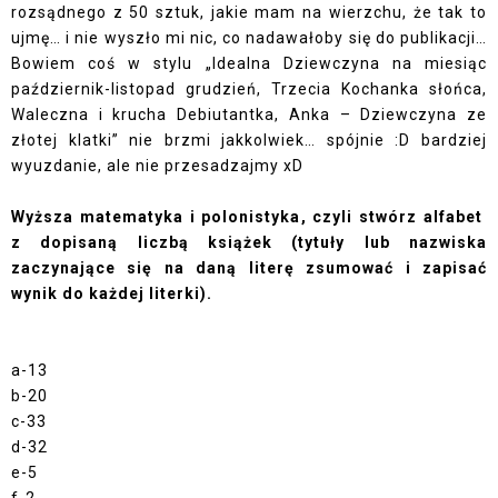
rozsądnego z 50 sztuk, jakie mam na wierzchu, że tak to
ujmę… i nie wyszło mi nic, co nadawałoby się do publikacji…
Bowiem coś w stylu „Idealna Dziewczyna na miesiąc
październik-listopad grudzień, Trzecia Kochanka słońca,
Waleczna i krucha Debiutantka, Anka – Dziewczyna ze
złotej klatki” nie brzmi jakkolwiek… spójnie :D bardziej
wyuzdanie, ale nie przesadzajmy xD
Wyższa matematyka i polonistyka, czyli stwórz alfabet
z dopisaną liczbą książek (tytuły lub nazwiska
zaczynające się na daną literę zsumować i zapisać
wynik do każdej literki).
a-13
b-20
c-33
d-32
e-5
f-2