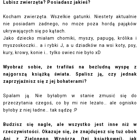
Lubisz zwierzęta? Posiadasz jakieś?
Kocham zwierzęta. Wszelkie gatunki. Niestety aktualnie
nie posiadam żadnego, no może poza hordą pająków
ukrywających się po kątach.
Jako dziecko miałam chomiki, myszy, papugę, królika i
myszoskoczki… a i rybki
J
, a u dziadków na wsi koty, psy,
kury, krowy, konie i… tylko owiec nie było xD
Wyobraź sobie, że trafiłaś na bezludną wyspę z
najgorszą książką świata. Spalisz ją, czy jednak
zaprzyjaźnisz się z jej bohaterami?
Spalam ją. Nie byłabym w stanie zmusić się do
przeczytania czegoś, co by mi nie leżało… ale ognisko
byłoby z niej ładne… tak sądzę :P
Budzisz się nagle, ale wszystko jest inne niż w
rzeczywistości. Okazuje się, że znajdujesz się tuż obok
Ani z Zielonego Wzgórza (tej książkowej), jak