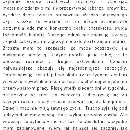
czytanie tekstów źródłowych, rozmowy – zbierając
materiały zdarzyło mi się przepytywać lekarza, prawnika,
dyrektor domu dziecka, pracownika ośrodka adopcyjnego
czy… wróżkę. To właśnie na tym etapie bohaterowie
otrzymują ode mnie konkretne cechy charakteru, swoją
tożsamość, historię. Niczego jednak nie zapisuję. Uznaję,
że jeśli coś wyleci mi z głowy, nie było warte zapamiętania.
Zresztą mam to szczęście, że mogę poszczycić się
doskonałą pamięcią. Jedyne notatki, jakie robię, to te
podczas rozmów z drugim człowiekiem. Czasem
najważniejsze okazują się najdrobniejsze szczegóły.
Potem spisuję i ten etap trwa około trzech tygodni. Jestem
wówczas niewolnikiem komputera, najchętniej w ogóle nie
przerywałabym pracy. Piszę wtedy siedem dni w tygodniu,
praktycznie od rana do wieczora i denerwuję się za
każdym razem, kiedy muszę oderwać się od komputera.
Dzieci i mąż nie mają łatwego życia… Trudno żyje się pod
jednym dachem z osobą, która wykonuje wolny zawód. Ale
wracając do pytania – nie jest tak, że absolutnie wszystko
mam zaplanowane. Wiem, jak książka się zacznie, jak