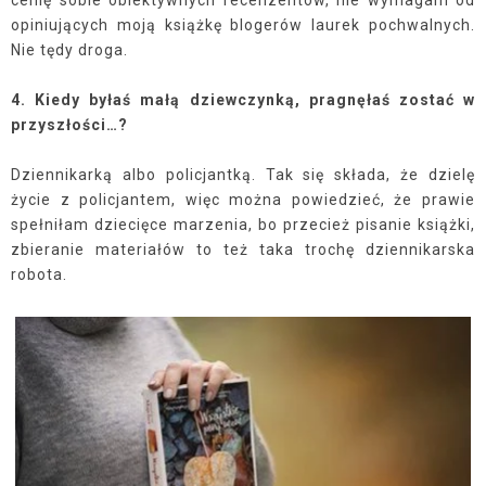
cenię sobie obiektywnych recenzentów, nie wymagam od
opiniujących moją książkę blogerów laurek pochwalnych.
Nie tędy droga.
4. Kiedy byłaś małą dziewczynką, pragnęłaś zostać w
przyszłości…?
Dziennikarką albo policjantką. Tak się składa, że dzielę
życie z policjantem, więc można powiedzieć, że prawie
spełniłam dziecięce marzenia, bo przecież pisanie książki,
zbieranie materiałów to też taka trochę dziennikarska
robota.