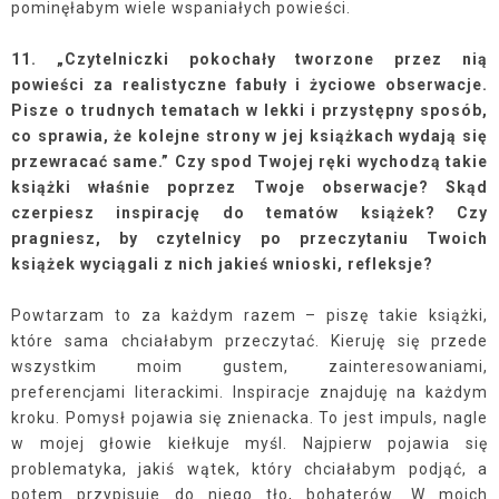
pominęłabym wiele wspaniałych powieści.
11. „Czytelniczki pokochały tworzone przez nią
powieści za realistyczne fabuły i życiowe obserwacje.
Pisze o trudnych tematach w lekki i przystępny sposób,
co sprawia, że kolejne strony w jej książkach wydają się
przewracać same.” Czy spod Twojej ręki wychodzą takie
książki właśnie poprzez Twoje obserwacje? Skąd
czerpiesz inspirację do tematów książek? Czy
pragniesz, by czytelnicy po przeczytaniu Twoich
książek wyciągali z nich jakieś wnioski, refleksje?
Powtarzam to za każdym razem – piszę takie książki,
które sama chciałabym przeczytać. Kieruję się przede
wszystkim moim gustem, zainteresowaniami,
preferencjami literackimi. Inspiracje znajduję na każdym
kroku. Pomysł pojawia się znienacka. To jest impuls, nagle
w mojej głowie kiełkuje myśl. Najpierw pojawia się
problematyka, jakiś wątek, który chciałabym podjąć, a
potem przypisuje do niego tło, bohaterów. W moich