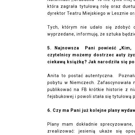
która zagrała tytułową rolę oraz duet
dyrektor Teatru Miejskiego w Lesznie or
Tych, którym nie udało się zdobyć d
wyprzedane, informuję, że sztuka będz
5. Najnowsza
Pani powieść „Kim, 
czytelnicy możemy dostrzec auty życ
ciekawą książkę? Jak narodziła się po
Anita to postać autentyczna.
Poznał
pobytu w Niemczech. Zafascynowała m
publikować na FB krótkie historie z n
fejsbukowej i powoli stała się tytułową 
6. Czy ma Pani już kolejne plany wyd
Plany mam dokładnie sprecyzowane, 
zrealizować: jesienią ukaże się op