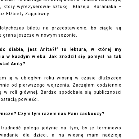
u, który wyreżyserował sztukę:
Błażeja
Baraniaka –
az Elżbiety Zającówny.
otychczas biletu na przedstawienie, bo ciągle są
ie grana jeszcze w nowym sezonie.
do diabła, jest Anita?!” to lektura, w której my
ia w każdym wieku. Jak zrodził się pomysł na tak
stać Anity?
am ją w ubiegłym roku wiosną w czasie dłuższego
nie od pierwszego wejrzenia. Zaczęłam codziennie
ią w roli głównej. Bardzo spodobała się publiczności
postacią powieści.
awnicze? Czym tym razem nas Pani zaskoczy?
trudność polega jedynie na tym, by je terminowo
owiadanie dla dzieci, a na wiosnę mam nadzieję