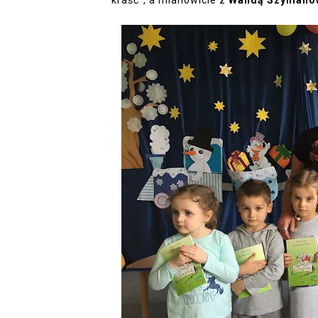
kraść", a mianowicie z
Wandą Szymano