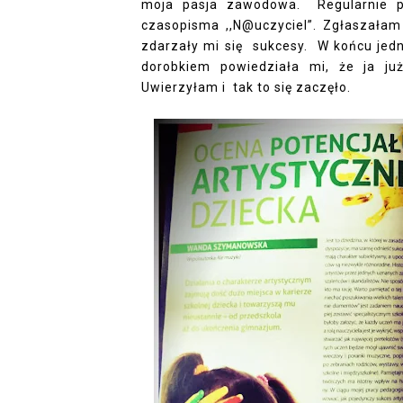
moja pasja zawodowa.
Regularnie p
czasopisma ,,N@uczyciel”. Zgłaszałam 
zdarzały mi się
sukcesy.
W końcu jed
dorobkiem powiedziała mi, że ja 
Uwierzyłam i
tak to się zaczęło.