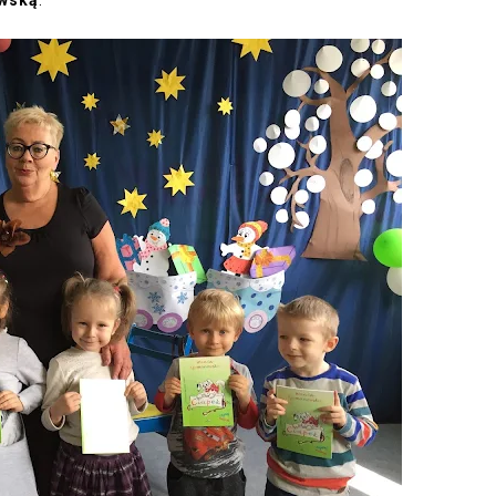
wską
.