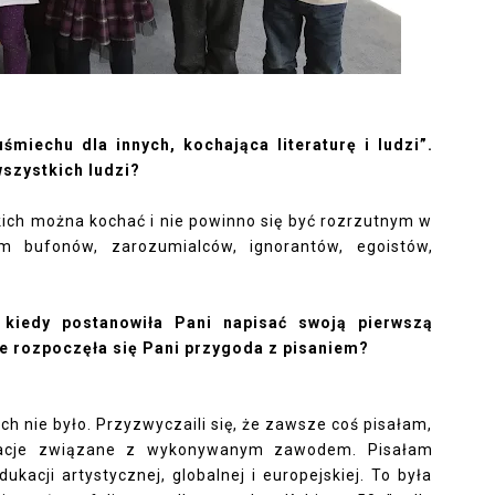
śmiechu dla innych, kochająca literaturę i ludzi”.
wszystkich ludzi?
kich można kochać i nie powinno się być rozrzutnym w
am bufonów, zarozumialców, ignorantów, egoistów,
, kiedy postanowiła Pani napisać swoją pierwszą
le rozpoczęła się Pani przygoda z pisaniem?
kich nie było. Przyzwyczaili się, że zawsze coś pisałam,
likacje związane z wykonywanym zawodem. Pisałam
ukacji artystycznej, globalnej i europejskiej. To była