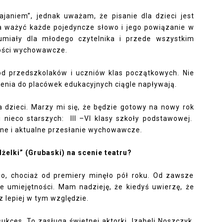
ajaniem”, jednak uważam, że pisanie dla dzieci jest
 ważyć każde pojedyncze słowo i jego powiązanie w
umiały dla młodego czytelnika i przede wszystkim
tości wychowawcze.
ród przedszkolaków i uczniów klas początkowych. Nie
enia do placówek edukacyjnych ciągle napływają.
 dzieci. Marzy mi się, że będzie gotowy na nowy rok
i nieco starszych:
III –VI klasy szkoły podstawowej.
ne i aktualne przesłanie wychowawcze.
żelki” (Grubaski) na scenie teatru?
ło, chociaż od premiery minęło pół roku. Od zawsze
 umiejętności. Mam nadzieję, że kiedyś uwierzę, że
z lepiej w tym względzie.
sukces. To zasługa świetnej aktorki
Izabeli Noszczyk,