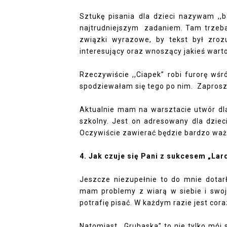
Sztukę pisania dla dzieci nazywam ,,b
najtrudniejszym
zadaniem. Tam trzeba
związki wyrazowe, by tekst był zroz
interesujący oraz wnoszący jakieś war
Rzeczywiście ,,Ciapek” robi furorę wś
spodziewałam się tego po nim.
Zaprosz
Aktualnie mam na warsztacie utwór dla
szkolny. Jest on adresowany dla dziec
Oczywiście zawierać będzie bardzo waż
4. Jak czuje się Pani z sukcesem „Lard
Jeszcze niezupełnie to do mnie dotar
mam problemy z wiarą w siebie i swoje
potrafię pisać. W każdym razie jest cora
Natomiast ,,Grubaska” to nie tylko mój 