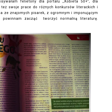
isywałam felietony dla portalu ,,Kobieta 50+”, dla
też swoje prace do różnych konkursów literackich i
na ze znajomych pisarek, z ogromnym i imponującym
już powinnam zacząć
tworzyć normalną literaturę.