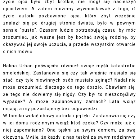
życie ojca było zbyt krótkie, nie mógł się nacieszyć
ojcostwem. A zatem możemy wywnioskować z tego, iż
życie autorki pozbawione ojca, który zbyt wcześnie
znalazł się po drugiej stronie świata, było w pewnym
sensie "puste". Czasem ludzie potrzebują czasu, by móc
zrozumieć, jak ważne jest by kochać swoją rodzinę, by
okazywać jej swoje uczucia, a przede wszystkim otwarcie
o nich mówić.
Halina Urban poświęciła również swoje myśli katastrofie
smoleńskiej. Zastanawia się czy tak właśnie musiało się
stać, czy tyle niewinnych osób musiało zginąć? Nadal nie
może zrozumieć, dlaczego do tego doszło. Obawiam się,
że tego nie dowiemy się nigdy. Czy był to nieszczęśliwy
wypadek? A może zaplanowany zamach? Lata wciąż
mijają, a my pozostajemy bez odpowiedzi.
W tomiku widać obawy autorki i jej lęki. Zastanawia się czy
w jej domu rodzinnym wciąż ktoś czeka? Czy może już o
niej zapomniano? Ona tęskni za swym domem, za swą
ojczyzną. Myślę, że każdy z nas tęskni za swym rodzinnym