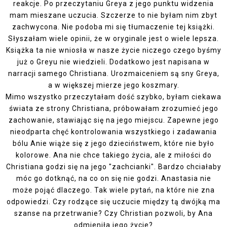
reakcje. Po przeczytaniu Greya z jego punktu widzenia
mam mieszane uczucia. Szczerze to nie byłam nim zbyt
zachwycona. Nie podoba mi się tłumaczenie tej książki.
Słyszałam wiele opinii, że w oryginale jest o wiele lepsza.
Książka ta nie wniosła w nasze życie niczego czego byśmy
już o Greyu nie wiedzieli. Dodatkowo jest napisana w
narracji samego Christiana. Urozmaiceniem są sny Greya,
a w większej mierze jego koszmary.
Mimo wszystko przeczytałam dość szybko, byłam ciekawa
świata ze strony Christiana, próbowałam zrozumieć jego
zachowanie, stawiając się na jego miejscu. Zapewne jego
nieodparta chęć kontrolowania wszystkiego i zadawania
bólu Anie wiąże się z jego dzieciństwem, które nie było
kolorowe. Ana nie chce takiego życia, ale z miłości do
Christiana godzi się na jego "zachcianki". Bardzo chciałaby
móc go dotknąć, na co on się nie godzi. Anastasia nie
może pojąć dlaczego. Tak wiele pytań, na które nie zna
odpowiedzi. Czy rodzące się uczucie między tą dwójką ma
szanse na przetrwanie? Czy Christian pozwoli, by Ana
odmieniła jego życie?