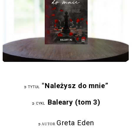
"Należysz do mnie”
➲
TYTUŁ
Baleary (tom 3)
➲
CYKL
Greta Eden
➲
AUTOR