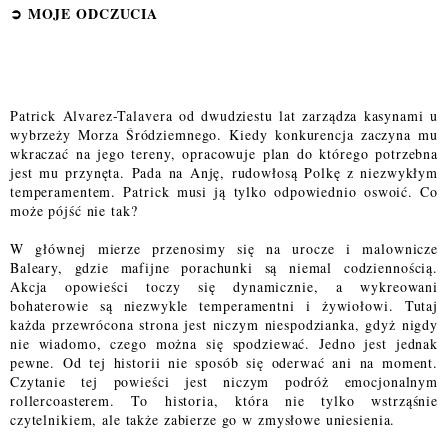
➲
MOJE ODCZUCI
A
Patrick Alvarez-Talavera od dwudziestu lat zarządza kasynami u
wybrzeży Morza Śródziemnego. Kiedy konkurencja zaczyna mu
wkraczać na jego tereny, opracowuje plan do którego potrzebna
jest mu przynęta. Pada na Anję, rudowłosą Polkę z niezwykłym
temperamentem. Patrick musi ją tylko odpowiednio oswoić. Co
może pójść nie tak?
W głównej mierze przenosimy się na urocze i malownicze
Baleary, gdzie mafijne porachunki są niemal codziennością.
Akcja opowieści toczy się dynamicznie, a wykreowani
bohaterowie są niezwykle temperamentni i żywiołowi. Tutaj
każda przewrócona strona jest niczym niespodzianka, gdyż nigdy
nie wiadomo, czego można się spodziewać. Jedno jest jednak
pewne. Od tej historii nie sposób się oderwać ani na moment.
Czytanie tej powieści jest niczym podróż emocjonalnym
rollercoasterem. To historia, która nie tylko wstrząśnie
czytelnikiem, ale także zabierze go w zmysłowe uniesienia.