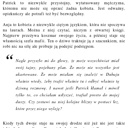
Patrick to niezwykle przystojny, wytatuowany mężczyzna,
któremu nie może się oprzeć żadna kobieta. Jest odważny,
opiekuńczy ale potrafi też być bezwzględny.
Anja to kobieta z niezwykle ciętym językiem, która nie spoczywa
na laurach. Można z niej czytać, niczym z otwartej księgi.
Najpierw przeżywa koszmar swojego życia, a później staje się
własnością szefa mafii. Ten o dziwo traktuje ją z szacunkiem, nie
robi nic na siłę ale próbuje ją podejść podstępem.
Nagle przyszło mi do głowy, że może wszechświat miał
swój tajny,
pojebany plan. Że może nie wszystko jest
ukartowane. Że może miałam
się znaleźć w Dubaju
właśnie wtedy, żeby trafić właśnie tu i odbyć
właśnie tę
dziwną rozmowę. I nawet jeśli Patrick kłamał i mówił
tylko
to, co chciałam usłyszeć, trafiał prosto do mojej
duszy. Czy zostawi na
niej kolejne blizny w postaci łez,
które przez niego wyleję?
Kiedy tych dwoje staje na swojej drodze niż już nie jest takie