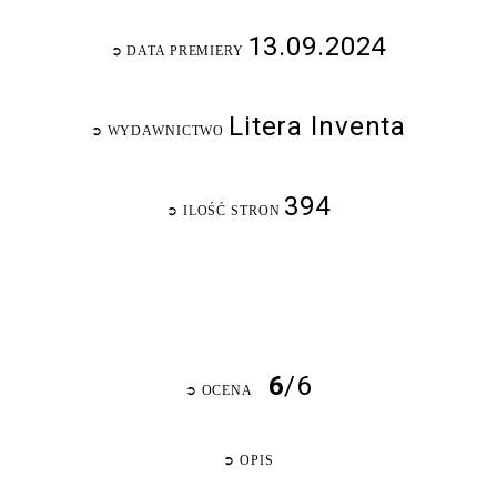
13.09.2024
➲
DATA PREMIERY
Litera Inventa
➲
WYDAWNICTWO
394
➲
ILOŚĆ STRON
6
/6
➲
OCENA
➲
OPIS