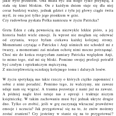
jakie było przedtem. Ona miała być dla niego tylko przynętą, a
stała się kimś bliskim. On z każdym dniem staje się dla niej
coraz bardziej ważny, jednak gdzieś z tyłu jej głowy ciągle świta
myśl, że ona jest tylko jego pionkiem w grze.
Czy rudowłosa pyskata Polka namiesza w życiu Patricka?
Greta Eden z całą pewnością ma niezwykle lekkie pióro, a jej
historia budzi wiele emocji. Ja wprost nie mogłam się oderwać
od czytania, wręcz byłam ciekawa każdej kolejnej strony.
Momentami czytając o Patricku i Anji uśmiech nie schodził mi z
twarzy, a momentami zaś miałam ochotę nimi mocno potrząsnąć.
Choć nie do końca rozgryzłam zamiary Patricka względem Anji,
to mimo tego, stał mi się bliski. Pomimo swojej profesji potrafił
być czułym i opiekuńczym mężczyzną.
Z niecierpliwością oczekuję kolejnego tomu i dalszych losów.
W życiu spotykają nas takie rzeczy o których ciężko zapomnieć i
sobie z nimi poradzić. Pomimo tego, że walczymy, nie zawsze
udaje nam się wygrać. A trauma pozostaje z nami już na zawsze.
A później nagle ktoś ratuje nas z opresji i traktuje niczym
księżniczkę. W takim zachowaniu musi być jednak ukryte drugie
dno. Tylko co zrobić, jeśli w grę zaczynają wkraczać prawdziwe
emocje i uczucia? Jak przygotować się na to, że znów możemy
zostać zranieni? Czy jesteśmy w stanie się na to przygotować?