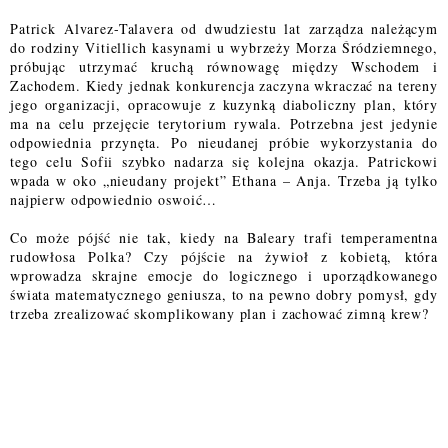
Patrick Alvarez-Talavera od dwudziestu lat zarządza należącym
do rodziny Vitiellich kasynami u wybrzeży Morza Śródziemnego,
próbując utrzymać kruchą równowagę między Wschodem i
Zachodem. Kiedy jednak konkurencja zaczyna wkraczać na tereny
jego organizacji, opracowuje z kuzynką diaboliczny plan, który
ma na celu przejęcie terytorium rywala. Potrzebna jest jedynie
odpowiednia przynęta. Po nieudanej próbie wykorzystania do
tego celu Sofii szybko nadarza się kolejna okazja. Patrickowi
wpada w oko „nieudany projekt” Ethana – Anja. Trzeba ją tylko
najpierw odpowiednio oswoić…
Co może pójść nie tak, kiedy na Baleary trafi temperamentna
rudowłosa Polka? Czy pójście na żywioł z kobietą, która
wprowadza skrajne emocje do logicznego i uporządkowanego
świata matematycznego geniusza, to na pewno dobry pomysł, gdy
trzeba zrealizować skomplikowany plan i zachować zimną krew?