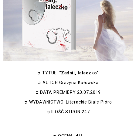
➲
TYTUŁ
"Zaśnij, laleczko”
➲
AUTOR
Grażyna Kałowska
➲
DATA PREMIERY
20.07.2019
➲
WYDAWNICTWO
Literackie Białe Pióro
➲
ILOŚĆ STRON 247
➲
OCENA
4
/6