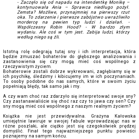
- Zaczęło się od napadu na intendentkę Monikę –
kontynuowała Ania – Sprawca niedługo pożył.
Zemsta? Możliwe, przynajmniej na pierwszy rzut
oka. To zdarzenie i pierwsze zabójstwo uwrażliwiło
mordercę na pewien typ ludzi i działań.
-
Współczesny Robin Hood?
- W bardzo złym
wydaniu. Ale coś w tym jest. Zabija ludzi, którzy
według niego są źli.
Istotną rolę odegrają tutaj sny i ich interpretacja, która
będzie zmuszać bohaterów do głębszego analizowania i
zastanowienia się czy mogą mieć coś wspólnego z
rzeczywistym życiem.
Bohaterowie zostali dobrze wykreowani, zagłębiamy się w
ich psychikę, śledzimy i kibicujemy im w ich poczynaniach.
To osoby podobne do nas samych, które w swoim życiu
popełniają błędy, tak samo jak i my.
A czy wam choć raz zdarzyło się interpretować swoje sny?
Czy zastanawialiście się choć raz czy to jawa czy sen? Czy
sny mogą mieć coś wspólnego z naszym realnym życiem?
Książka nie jest przewidywalna. Grażyna Kałowska
umiejętnie lawiruje w swojej fabule wprowadzając nas w
różne poszlaki, ale ciężko jest się czegokolwiek prędzej
domyślić. Finał tego najważniejszego punktu powieści
poznajemy na samym końcu.