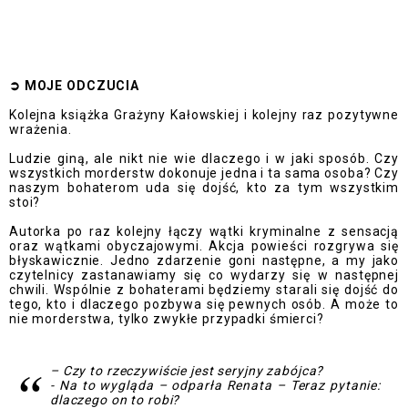
➲
MOJE ODCZUCI
A
Kolejna książka Grażyny Kałowskiej i kolejny raz pozytywne
wrażenia.
Ludzie giną, ale nikt nie wie dlaczego i w jaki sposób. Czy
wszystkich morderstw dokonuje jedna i ta sama osoba? Czy
naszym bohaterom uda się dojść, kto za tym wszystkim
stoi?
Autorka po raz kolejny łączy wątki kryminalne z sensacją
oraz wątkami obyczajowymi. Akcja powieści rozgrywa się
błyskawicznie. Jedno zdarzenie goni następne, a my jako
czytelnicy zastanawiamy się co wydarzy się w następnej
chwili. Wspólnie z bohaterami będziemy starali się dojść do
tego, kto i dlaczego pozbywa się pewnych osób. A może to
nie morderstwa, tylko zwykłe przypadki śmierci?
– Czy to rzeczywiście jest seryjny zabójca?
- Na to wygląda – odparła Renata – Teraz pytanie:
dlaczego on to robi?