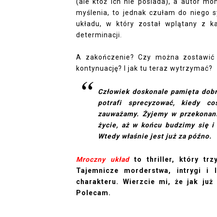
(ale któż ich nie posiada), a autor m
myślenia, to jednak czułam do niego 
układu, w który został wplątany z ka
determinacji.
A zakończenie? Czy można zostawić 
kontynuację? I jak tu teraz wytrzymać?
Człowiek doskonale pamięta dobre
potrafi sprecyzować, kiedy co
zauważamy. Żyjemy w przekonani
życie, aż w końcu budzimy się i
Wtedy właśnie jest już za późno.
Mroczny układ
to thriller, który t
Tajemnicze morderstwa, intrygi i 
charakteru. Wierzcie mi, że jak już
Polecam.