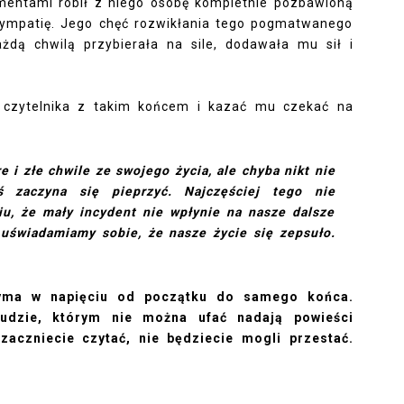
omentami robił z niego osobę kompletnie pozbawioną
sympatię. Jego chęć rozwikłania tego pogmatwanego
żdą chwilą przybierała na sile, dodawała mu sił i
czytelnika z takim końcem i kazać mu czekać na
 i złe chwile ze swojego życia, ale chyba nikt nie
ś zaczyna się pieprzyć. Najczęściej tego nie
u, że mały incydent nie wpłynie na nasze dalsze
 uświadamiamy sobie, że nasze życie się zepsuło.
rzyma w napięciu od początku do samego końca.
ludzie, którym nie można ufać nadają powieści
 zaczniecie czytać, nie będziecie mogli przestać.