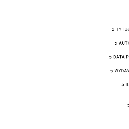
➲ TYT
➲ AUT
➲ DATA 
➲ WYDA
➲ I