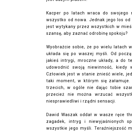
Kacper po latach wraca do swojego r
wszystko od nowa. Jednak jego los od 
jest wytykany przez wszystkich w mieś
szansę, aby zaznać odrobinę spokoju?
Wyobraźcie sobie, że po wielu latach w
układa się po waszej myśli. Od począt
jakieś intrygi, mroczne układy, a do t
udowodnić swoją niewinność, kiedy 
Człowiek jest w stanie znieść wiele, 
taki moment, w którym się załamuje. 
trzecich, w ogóle nie dając tobie sza
przecież nie można wrzucać wszystk
niesprawiedliwi i rządni sensacji.
Dawid Waszak oddał w wasze ręce thri
zagadek, intryg i niewyjaśnionych 
wszystkie jego myśli. Teraźniejszość 