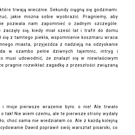
óre trwają wiecznie. Sekundy ciągną się godzinami.
uć, jakie można sobie wyobrazić. Pragniemy, aby
nie pozwala nam zapomnieć o żadnym szczególe.
zaczęły się, kiedy miał sześć lat i trafił do domu
wał się z tamtego piekła, wspomnienie koszmaru wraca
innego miasta, przyjeżdża z nadzieją na odzyskanie
da w szambo pełne dziwnych tajemnic, intryg i
lko musi udowodnić, że znalazł się w niewłaściwym
kże pragnie rozwikłać zagadkę z przeszłości związaną
 i moje pierwsze wrażenie było: o nie! Ale trwało
o: o tak! Nie wiem czemu, ale te pierwsze strony wydały
ało, choć sama nie wiedziałam co. Ale z każdą kolejną
ecydowanie Dawid poprawił swój warsztat pisarski, co