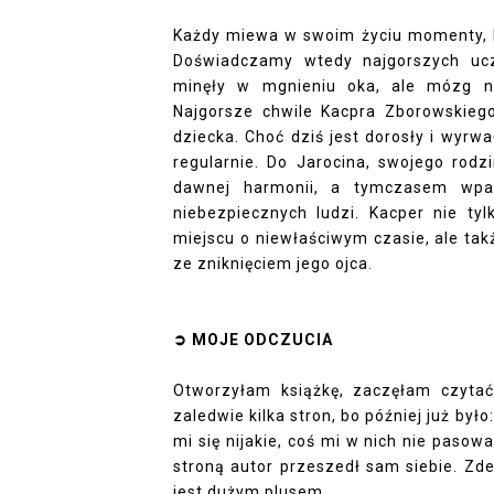
Każdy miewa w swoim życiu momenty, kt
Doświadczamy wtedy najgorszych ucz
minęły w mgnieniu oka, ale mózg 
Najgorsze chwile Kacpra Zborowskiego 
dziecka. Choć dziś jest dorosły i wyr
regularnie. Do Jarocina, swojego rodz
dawnej harmonii, a tymczasem wpa
niebezpiecznych ludzi. Kacper nie ty
miejscu o niewłaściwym czasie, ale ta
ze zniknięciem jego ojca.
➲ MOJE ODCZUCIA
Otworzyłam książkę, zaczęłam czytać
zaledwie kilka stron, bo później już był
mi się nijakie, coś mi w nich nie pasow
stroną autor przeszedł sam siebie. Zd
jest dużym plusem.