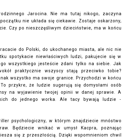
odzinnego Jarocina. Nie ma tutaj nikogo, zaczyna
początku nie układa się ciekawie. Zostaje oskarżony,
cie. Czy po nieszczęśliwym dzieciństwie, ma w końcu
racacie do Polski, do ukochanego miasta, ale nic nie
ku spotykacie niewłaściwych ludzi, pakujecie się w
ego wszystkiego jesteście zdani tylko na siebie. Jak
wokół praktycznie wszyscy stają przeciwko tobie?
jednak wszystko ma swoje granice. Przychodzi w końcu
To przykre, że ludzie sugerują się domysłami osób
nsy na wyjawienie twojej opinii w danej sprawie. A
ich do jednego worka. Ale tacy bywają ludzie -
ller psychologiczny, w którym znajdziecie mnóstwo
spraw. Będziecie wnikać w umysł Kacpra, poznając
miesza się z przeszłością. Dzięki wspomnieniom chwil