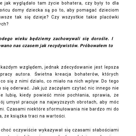
 jak wyglądało tam życie bohatera, czy były to dla
 końcu domy dziecka są po to, aby pomagać dzieciom
awsze tak się dzieje? Czy wszystkie takie placówki
ych?
dego wieku będziemy zachowywali się dorośle. I
towano nas czasem jak recydywistów. Próbowałem to
d każdym względem, jednak zdecydowanie jest lepsza
pracy autora. Świetna kreacja bohaterów, których
 się z nimi działo, co miało na nich wpływ. Do tego
 się oderwać. Jak już zaczęłam czytać nic innego nie
e lubię, kiedy powieść mnie pochłania, sprawia, że
ój umysł pracuje na najwyższych obrotach, aby móc
mi. Czasami niektóre sformułowania nie bardzo mi do
, że książka traci na wartości.
 I choć oczywiście wykazywał się czasami słabościami