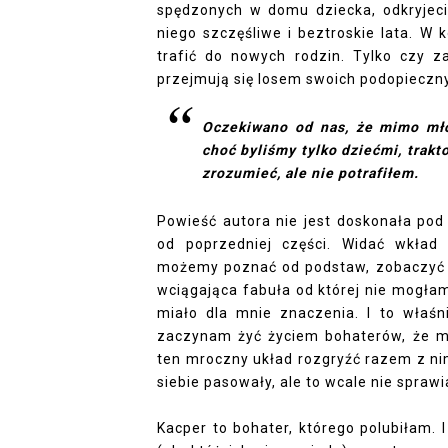
spędzonych w domu dziecka, odkryjecie
niego szczęśliwe i beztroskie lata. W
trafić do nowych rodzin. Tylko czy z
przejmują się losem swoich podopieczn
Oczekiwano od nas, że mimo mło
choć byliśmy tylko dziećmi, trak
zrozumieć, ale nie potrafiłem.
Powieść autora nie jest doskonała po
od poprzedniej części. Widać wkład 
możemy poznać od podstaw, zobaczyć co
wciągająca fabuła od której nie mogłam
miało dla mnie znaczenia. I to właśni
zaczynam żyć życiem bohaterów, że m
ten mroczny układ rozgryźć razem z ni
siebie pasowały, ale to wcale nie sprawia
Kacper to bohater, którego polubiłam.