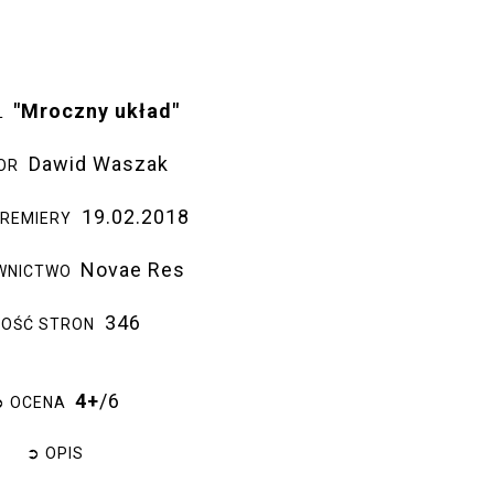
"Mroczny układ"
UŁ
Dawid Waszak
OR
19.02.2018
PREMIERY
Novae Res
WNICTWO
346
LOŚĆ STRON
4+
/6
➲ OCENA
➲ OPIS