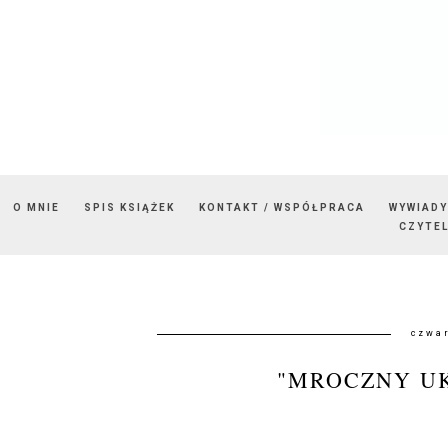
O MNIE
SPIS KSIĄŻEK
KONTAKT / WSPÓŁPRACA
WYWIADY
CZYTEL
czwar
"MROCZNY U