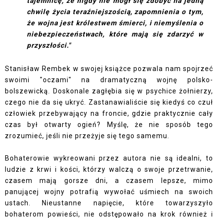
tajemnicę, że nigdy nie mógł się zdobyć na jedną
chwilę życia teraźniejszością, zapomnienia o tym,
że wojna jest królestwem śmierci, i niemyślenia o
niebezpieczeństwach, które mają się zdarzyć w
przyszłości."
Stanisław Rembek w swojej książce pozwala nam spojrzeć
swoimi "oczami" na dramatyczną wojnę polsko-
bolszewicką. Doskonale zagłębia się w psychice żołnierzy,
czego nie da się ukryć. Zastanawialiście się kiedyś co czuł
człowiek przebywający na froncie, gdzie praktycznie cały
czas był otwarty ogień? Myślę, że nie sposób tego
zrozumieć, jeśli nie przeżyje się tego samemu.
Bohaterowie wykreowani przez autora nie są idealni, to
ludzie z krwi i kości, którzy walczą o swoje przetrwanie,
czasem mają gorsze dni, a czasem lepsze, mimo
panującej wojny potrafią wywołać uśmiech na swoich
ustach. Nieustanne napięcie, które towarzyszyło
bohaterom powieści, nie odstępowało na krok również i