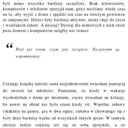
byli mimo wszystko bardziej szczęśliwi. Brak telewizorów,
komputerów i telefonów sprzyjał nam, gdyż mieliśmy wtedy czas
na to, aby wyjść z domu i spędzić ten czas na świeżym powietrzu
ze znajomymi. Dzieci były bardziej aktywne, miały chęć do życia
i wszelakich zabaw. A dzisiaj? Dzisiaj dla niektórych z nich świat
poza domem i komputerem mógłby nie istnieć.
Dziś już wiem, czym jest szczęście. Szczęściem są
wspomnienia.
Czytając książkę autorki sama niejednokrotnie wracałam pamięcią
do swoich lat młodości. Pamiętam, że kiedy w wakacje
wychodziłam z domu po śniadaniu, często wracałam na kolację,
bo nawet na obiad nie było czasu kiedy iść. Wspólne zabawy
(skakanie na gumie, gra w dwa ognie, zabawa w chowanego itp.)
były dużo bardziej ważne od wszystkich innych spraw. W tamtym
okresie ludzie częściej też się ze sobą spotykali, a co