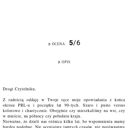
5
/6
➲
OCENA
➲
OPIS
Drogi Czytelniku,
Z radością oddaję w Twoje ręce moje opowiadania z końca
okresu PRL-u i początku lat 90-tych. Szaro i pusto versus
kolorowo i chaotycznie. Obojętnie czy mieszkaliśmy na wsi, czy
w mieście, na północy czy południu kraju.
Nieważne, że dzieli nas różnica kilku lat, bo wspomnienia mamy
bardzo podobne. Nie oceniajmy tamtych czasów, nie porównujmy