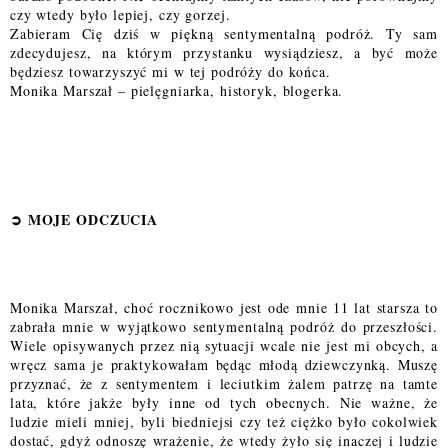
czy wtedy było lepiej, czy gorzej.
Zabieram Cię dziś w piękną sentymentalną podróż. Ty sam
zdecydujesz, na którym przystanku wysiądziesz, a być może
będziesz towarzyszyć mi w tej podróży do końca.
Monika Marszał – pielęgniarka, historyk, blogerka.
➲
MOJE ODCZUCI
A
Monika Marszał, choć rocznikowo jest ode mnie 11 lat starsza to
zabrała mnie w wyjątkowo sentymentalną podróż do przeszłości.
Wiele opisywanych przez nią sytuacji wcale nie jest mi obcych, a
wręcz sama je praktykowałam będąc młodą dziewczynką. Muszę
przyznać, że z sentymentem i leciutkim żalem patrzę na tamte
lata, które jakże były inne od tych obecnych. Nie ważne, że
ludzie mieli mniej, byli biedniejsi czy też ciężko było cokolwiek
dostać, gdyż odnoszę wrażenie, że wtedy żyło się inaczej i ludzie