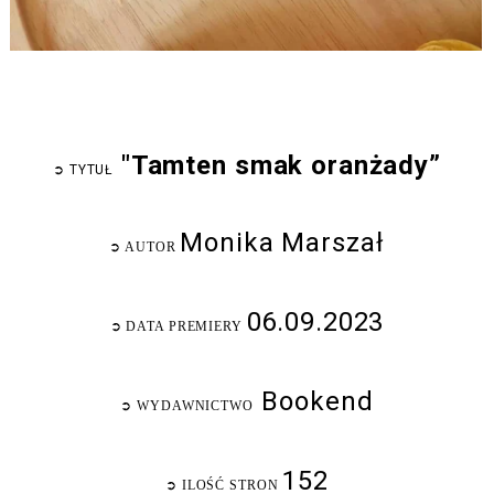
"Tamten smak oranżady”
➲
TYTUŁ
Monika Marszał
➲
AUTOR
06.09.2023
➲
DATA PREMIERY
Bookend
➲
WYDAWNICTWO
152
➲
ILOŚĆ STRON